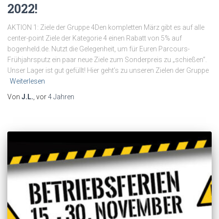
2022!
AKTION 1: Ziele der Gruppe 4Den kompletten März gibt es auf alle
center-point Ziele der Kategorie 4 einen Rabatt von 5% auf
bogenheld.de. Nutzt die Gelegenheit, um für Euren Parcours-
Frühjahrsputz ein paar neue Ziele zum Sonderpreis zu „schießen“.
Unser Lager ist gut gefüllt! Hier geht’s zu unseren Zielen der Gruppe
Weiterlesen
Von
J.L.
, vor
4 Jahren