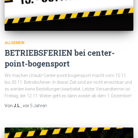
ALLGEMEIN
BETRIEBSFERIEN bei center-
point-bogensport
Wir machen Urlaub! Center-point-bogensport macht vom 15.11.
bis 30.11. Betriebsferien. In dieser Zeit sind wir nicht erreichbar und
es werden keine Bestellungen bearbeitet. Letzter Versandtermin ist
Freitag, der 12.11. Weiter geht es dann wieder ab dem 1. Dezember!
Von
J.L.
, vor
5 Jahren