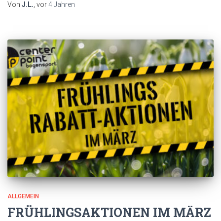
Von
J.L.
, vor
4 Jahren
ALLGEMEIN
FRÜHLINGSAKTIONEN IM MÄRZ