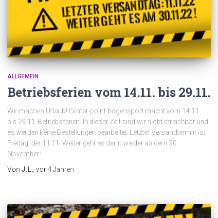
ALLGEMEIN
Betriebsferien vom 14.11. bis 29.11.
Wir machen Urlaub! Center-point-bogensport macht vom 14.11.
bis 29.11. Betriebsferien. In dieser Zeit sind wir nicht erreichbar und
es werden keine Bestellungen bearbeitet. Letzter Versandtermin ist
Freitag, der 11.11. Weiter geht es dann wieder ab dem 30.
November!
Von
J.L.
, vor
4 Jahren