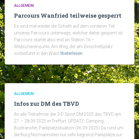
ALLGEMEIN
Parcours Wanfried teilweise gesperrt
Es sind mal wieder die Schafe auf dem vorderen Teil
unseres Parcours unterwegs, welcher daher gesperrt ist.
Parcours startet also erst an Station 16 –
Wildschweinsuhle. Am Weg, der am Einschießplatz
vorbeiführt in den Wald
Weiterlesen
ALLGEMEIN
Infos zur DM des TBVD
An alle Teilnehmer der 3-D Sport DM 2025 des TBVD am
27. – 28.09.2025 in Treffurt. UPDATE: Camping,
Bustransfer, Parkplatzsituation (06.09.2025) Da rund um
die Burg Normannstein nur sehr begrenzt Parkplätze zur