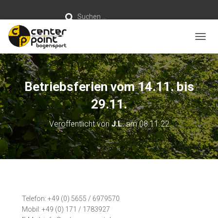
S
Suchen …
u
c
h
e
n
NAVIG
n
a
c
h
:
Betriebsferien vom 14.11. bis
29.11.
Veröffentlicht von
J.L.
am
08.11.22
Telefon: +49 (0) 5655 / 6979570
Mobil: +49 (0) 171 / 1783927