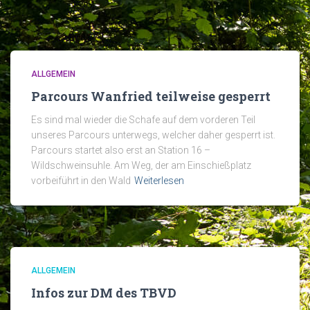
ALLGEMEIN
Parcours Wanfried teilweise gesperrt
Es sind mal wieder die Schafe auf dem vorderen Teil
unseres Parcours unterwegs, welcher daher gesperrt ist.
Parcours startet also erst an Station 16 –
Wildschweinsuhle. Am Weg, der am Einschießplatz
vorbeiführt in den Wald
Weiterlesen
ALLGEMEIN
Infos zur DM des TBVD