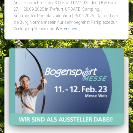
An alle Teilnehmer der 3-D Sport DM 2025 des TBVD am
27. – 28.09.2025 in Treffurt. UPDATE: Camping,
Bustransfer, Parkplatzsituation (06.09.2025) Da rund um
die Burg Normannstein nur sehr begrenzt Parkplätze zur
Verfügung stehen und
Weiterlesen