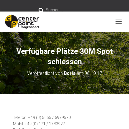
S
Suchen …
u
c
h
e
n
NAVIG
n
a
c
h
:
Verfügbare Plätze 30M Spot
schiessen
Veröffentlicht von
Boris
am
06.10.17
Telefon: +49 (0) 5655 / 6979570
Mobil: +49 (0) 171 / 1783927