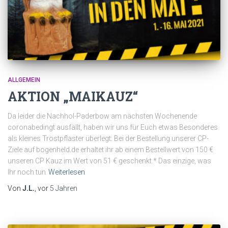
ALLGEMEIN
AKTION „MAIKAUZ“
Da leider die Nachhol-Paderbow am nächsten Wochenende
coronabedingt ausfällt, haben wir uns für Euch etwas Besonderes
als kleines Trostpflaster überlegt: Bei der Bestellung unserer CP-
Ziele auf bogenheld.de erhaltet ihr ab einem Bestellwert von 150 €
unseren CP Kauz im Wert von 51 € geschenkt.* Das einzige, was
Ihr noch tun
Weiterlesen
Von
J.L.
, vor
5 Jahren