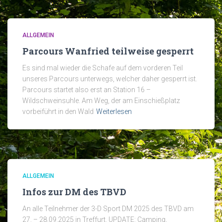
ALLGEMEIN
Parcours Wanfried teilweise gesperrt
Es sind mal wieder die Schafe auf dem vorderen Teil
unseres Parcours unterwegs, welcher daher gesperrt ist.
Parcours startet also erst an Station 16 –
Wildschweinsuhle. Am Weg, der am Einschießplatz
vorbeiführt in den Wald
Weiterlesen
ALLGEMEIN
Infos zur DM des TBVD
An alle Teilnehmer der 3-D Sport DM 2025 des TBVD am
27. – 28.09.2025 in Treffurt. UPDATE: Camping,