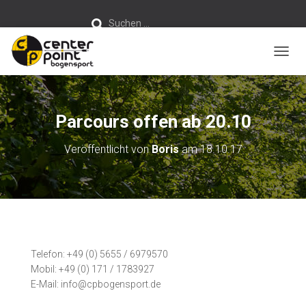
S
Suchen …
u
c
h
e
n
NAVIG
n
a
c
h
:
Parcours offen ab 20.10
Veröffentlicht von
Boris
am
18.10.17
Telefon: +49 (0) 5655 / 6979570
Mobil: +49 (0) 171 / 1783927
E-Mail: info@cpbogensport.de