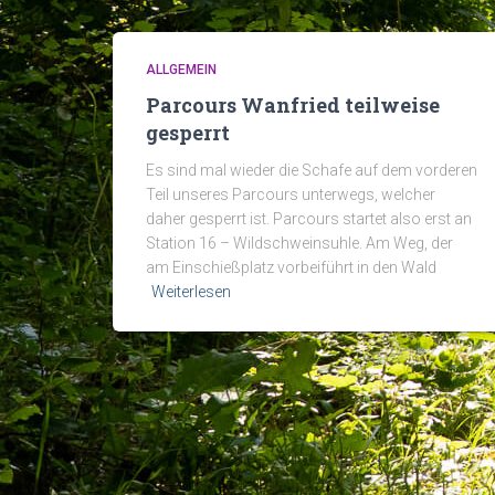
ALLGEMEIN
Parcours Wanfried teilweise
gesperrt
Es sind mal wieder die Schafe auf dem vorderen
Teil unseres Parcours unterwegs, welcher
daher gesperrt ist. Parcours startet also erst an
Station 16 – Wildschweinsuhle. Am Weg, der
am Einschießplatz vorbeiführt in den Wald
Weiterlesen