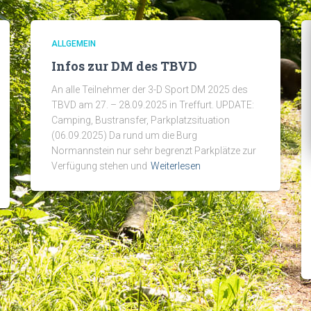
ALLGEMEIN
Infos zur DM des TBVD
An alle Teilnehmer der 3-D Sport DM 2025 des
TBVD am 27. – 28.09.2025 in Treffurt. UPDATE:
Camping, Bustransfer, Parkplatzsituation
(06.09.2025) Da rund um die Burg
Normannstein nur sehr begrenzt Parkplätze zur
Verfügung stehen und
Weiterlesen