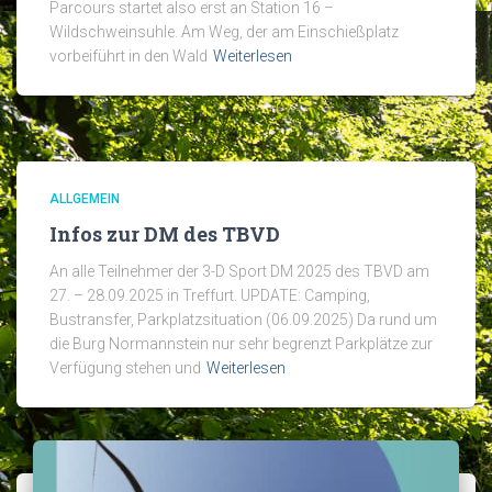
Parcours startet also erst an Station 16 –
Wildschweinsuhle. Am Weg, der am Einschießplatz
vorbeiführt in den Wald
Weiterlesen
ALLGEMEIN
Infos zur DM des TBVD
An alle Teilnehmer der 3-D Sport DM 2025 des TBVD am
27. – 28.09.2025 in Treffurt. UPDATE: Camping,
Bustransfer, Parkplatzsituation (06.09.2025) Da rund um
die Burg Normannstein nur sehr begrenzt Parkplätze zur
Verfügung stehen und
Weiterlesen