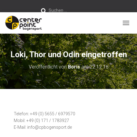
S
Suchen …
u
c
h
e
n
NAVIG
n
a
c
h
:
Loki, Thor und Odin eingetroffen
Veröffentlicht von
Boris
am
22.12.16
Telefon: +49 (0) 5655 / 6979570
Mobil: +49 (0) 171 / 1783927
E-Mail: info@cpbogensport.de