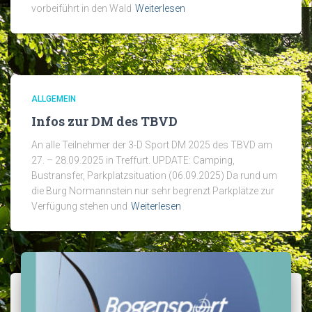
vorbeiführt in den Wald
Weiterlesen
ALLGEMEIN
Infos zur DM des TBVD
An alle Teilnehmer der 3-D Sport DM 2025 des TBVD am
27. – 28.09.2025 in Treffurt. UPDATE: Camping,
Bustransfer, Parkplatzsituation (06.09.2025) Da rund um
die Burg Normannstein nur sehr begrenzt Parkplätze zur
Verfügung stehen und
Weiterlesen