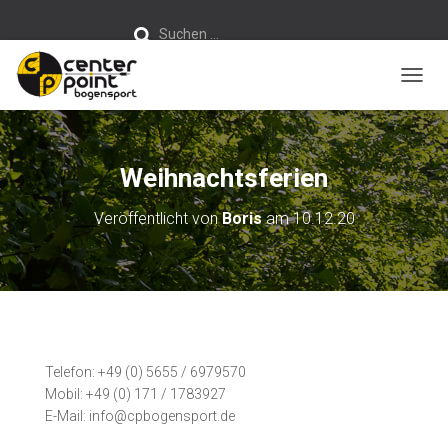
S
Suchen …
u
c
h
e
n
NAVIG
n
a
c
h
:
Weihnachtsferien
Veröffentlicht von
Boris
am
10.12.20
Telefon: +49 (0) 5655 / 6979570
Mobil: +49 (0) 171 / 1783927
E-Mail: info@cpbogensport.de